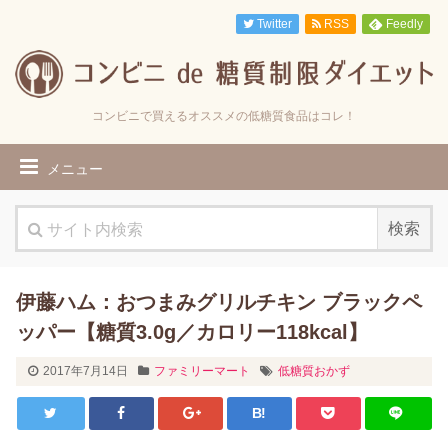
Twitter
RSS
Feedly
コンビニで買えるオススメの低糖質食品はコレ！
メニュー
伊藤ハム：おつまみグリルチキン ブラックペ
ッパー【糖質3.0g／カロリー118kcal】
2017年7月14日
ファミリーマート
低糖質おかず
B!