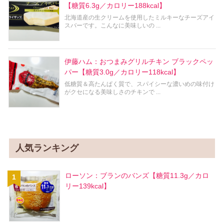
【糖質6.3g／カロリー188kcal】
北海道産の生クリームを使用したミルキーなチーズアイ
スバーです。こんなに美味しいの ...
伊藤ハム：おつまみグリルチキン ブラックペッ
パー【糖質3.0g／カロリー118kcal】
低糖質＆高たんぱく質で、スパイシーな濃いめの味付け
がクセになる美味しさのチキンで ...
人気ランキング
ローソン：ブランのバンズ【糖質11.3g／カロ
リー139kcal】