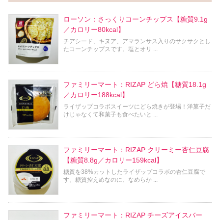
ローソン：さっくりコーンチップス【糖質9.1g
／カロリー80kcal】
チアシード、キヌア、アマランサス入りのサクサクとし
たコーンチップスです。塩とオリ ...
ファミリーマート：RIZAP どら焼【糖質18.1g
／カロリー188kcal】
ライザップコラボスイーツにどら焼きが登場！洋菓子だ
けじゃなくて和菓子も食べたいと ...
ファミリーマート：RIZAP クリーミー杏仁豆腐
【糖質8.8g／カロリー159kcal】
糖質を38%カットしたライザップコラボの杏仁豆腐で
す。糖質控えめなのに、なめらか ...
ファミリーマート：RIZAP チーズアイスバー