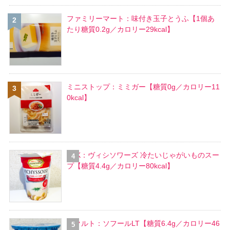
ファミリーマート：味付き玉子とうふ【1個あ
たり糖質0.2g／カロリー29kcal】
ミニストップ：ミミガー【糖質0g／カロリー11
0kcal】
SSK：ヴィシソワーズ 冷たいじゃがいものスー
プ【糖質4.4g／カロリー80kcal】
ヤクルト：ソフールLT【糖質6.4g／カロリー46