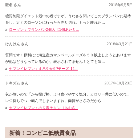
匿名 さん
2018年9月5日
糖質制限ダイエット最中の者ですが、うわさを聞いてこのブランパンに期待
をし、近くのローソンに行ったら売り切れ。もっと離れた ...
ローソン：ブランパン2個入【1個あたり...
けんけん さん
2018年3月21日
質問です！原料に北海道産カマンベールチーズを５％以上しようとあります
が他はどうなっているのか、表示されてません！とても気 ...
セブンイレブン：まろやか6Pチーズ【1...
トキズム さん
2017年10月23日
衣が薄いので「から揚げ棒」より食べやすく塩分、カロリー共に低いので、
レジ待ちでつい頼んでしまいますね。肉質がささみだから ...
セブンイレブン：のり塩チキン（あおさ...
新着！コンビニ低糖質食品