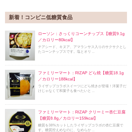
新着！コンビニ低糖質食品
ローソン：さっくりコーンチップス【糖質9.1g
／カロリー80kcal】
チアシード、キヌア、アマランサス入りのサクサクとし
たコーンチップスです。塩とオリ ...
ファミリーマート：RIZAP どら焼【糖質18.1g
／カロリー188kcal】
ライザップコラボスイーツにどら焼きが登場！洋菓子だ
けじゃなくて和菓子も食べたいと ...
ファミリーマート：RIZAP クリーミー杏仁豆腐
【糖質8.8g／カロリー159kcal】
糖質を38%カットしたライザップコラボの杏仁豆腐で
す。糖質控えめなのに、なめらか ...