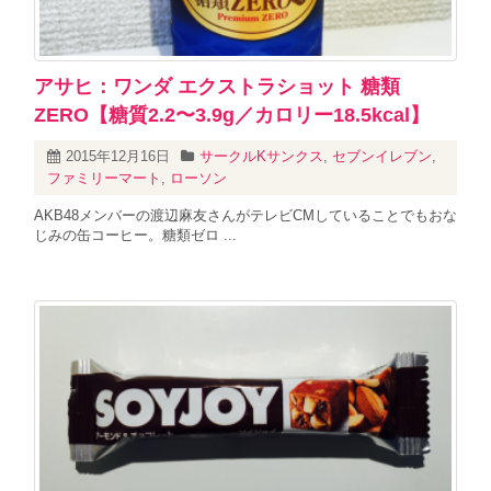
アサヒ：ワンダ エクストラショット 糖類
ZERO【糖質2.2〜3.9g／カロリー18.5kcal】
2015年12月16日
サークルKサンクス
,
セブンイレブン
,
ファミリーマート
,
ローソン
AKB48メンバーの渡辺麻友さんがテレビCMしていることでもおな
じみの缶コーヒー。糖類ゼロ ...