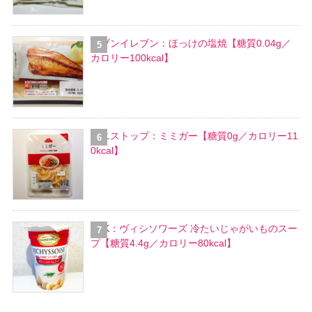
セブンイレブン：ほっけの塩焼【糖質0.04g／
カロリー100kcal】
ミニストップ：ミミガー【糖質0g／カロリー11
0kcal】
SSK：ヴィシソワーズ 冷たいじゃがいものスー
プ【糖質4.4g／カロリー80kcal】