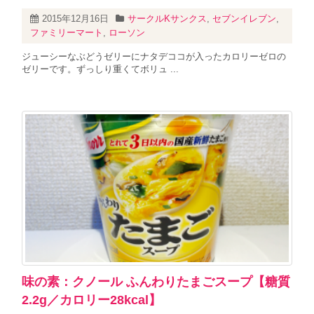
2015年12月16日
サークルKサンクス
,
セブンイレブン
,
ファミリーマート
,
ローソン
ジューシーなぶどうゼリーにナタデココが入ったカロリーゼロの
ゼリーです。ずっしり重くてボリュ ...
味の素：クノール ふんわりたまごスープ【糖質
2.2g／カロリー28kcal】