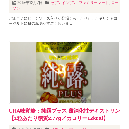
2015年12月7日
セブンイレブン
,
ファミリーマート
,
ロー
ソン
パルテノにピーチソース入りが登場！もったりとしたギリシャヨ
ーグルトに桃の風味がすごく合いま ...
UHA味覚糖：純露プラス 難消化性デキストリン
【1粒あたり糖質2.77g／カロリー13kcal】