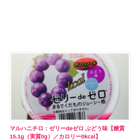
マルハニチロ：ゼリーdeゼロ ぶどう味【糖質
15.1g（実質0g）／カロリー0kcal】