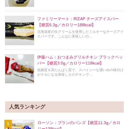
ファミリーマート：RIZAP チーズアイスバー
【糖質6.3g／カロリー188kcal】
北海道産の生クリームを使用したミルキーなチーズアイ
スバーです。こんなに美味しいの ...
伊藤ハム：おつまみグリルチキン ブラックペッ
パー【糖質3.0g／カロリー118kcal】
低糖質＆高たんぱく質で、スパイシーな濃いめの味付け
がクセになる美味しさのチキンで ...
人気ランキング
ローソン：ブランのバンズ【糖質11.3g／カロ
リー139kcal】