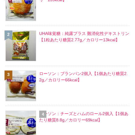
UHA味覚糖：純露プラス 難消化性デキストリン
【1粒あたり糖質2.77g／カロリー13kcal】
ローソン：ブランパン2個入【1個あたり糖質2.
2g／カロリー66kcal】
ローソン：チーズとハムのロール2個入【1個あ
たり糖質8.8g／カロリー69kcal】