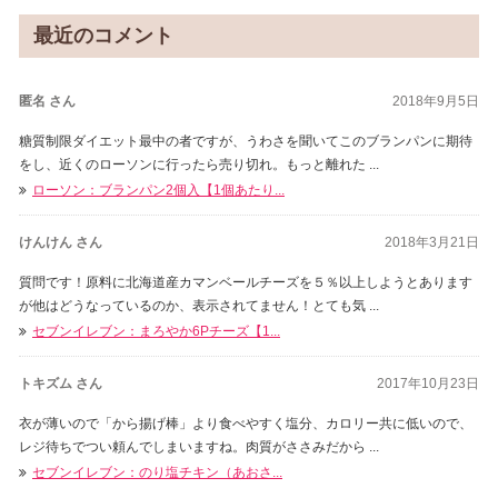
最近のコメント
匿名 さん
2018年9月5日
糖質制限ダイエット最中の者ですが、うわさを聞いてこのブランパンに期待
をし、近くのローソンに行ったら売り切れ。もっと離れた ...
ローソン：ブランパン2個入【1個あたり...
けんけん さん
2018年3月21日
質問です！原料に北海道産カマンベールチーズを５％以上しようとあります
が他はどうなっているのか、表示されてません！とても気 ...
セブンイレブン：まろやか6Pチーズ【1...
トキズム さん
2017年10月23日
衣が薄いので「から揚げ棒」より食べやすく塩分、カロリー共に低いので、
レジ待ちでつい頼んでしまいますね。肉質がささみだから ...
セブンイレブン：のり塩チキン（あおさ...