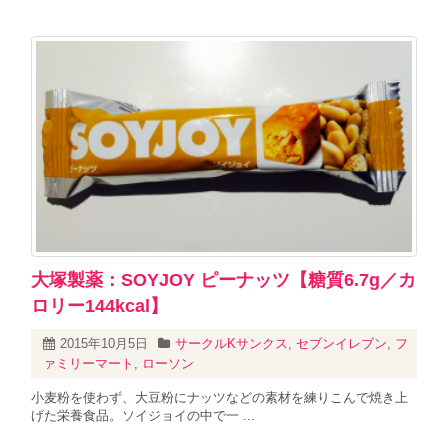
大塚製薬：SOYJOY ピーナッツ【糖質6.7g／カ
ロリー144kcal】
2015年10月5日
サークルKサンクス
,
セブンイレブン
,
フ
ァミリーマート
,
ローソン
小麦粉を使わず、大豆粉にナッツなどの素材を練りこんで焼き上
げた栄養食品。ソイジョイの中で一 ...