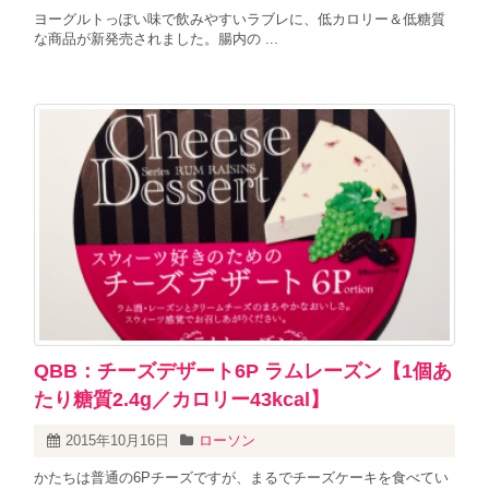
ヨーグルトっぽい味で飲みやすいラブレに、低カロリー＆低糖質
な商品が新発売されました。腸内の ...
QBB：チーズデザート6P ラムレーズン【1個あ
たり糖質2.4g／カロリー43kcal】
2015年10月16日
ローソン
かたちは普通の6Pチーズですが、まるでチーズケーキを食べてい