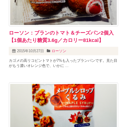
ローソン：ブランのトマト＆チーズパン2個入
【1個あたり糖質3.6g／カロリー81kcal】
2015年10月27日
ローソン
カゴメの高リコピントマトが7%も入ったブランパンです。見た目
がもう濃いオレンジ色で、いかに ...