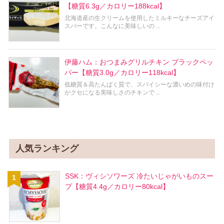
【糖質6.3g／カロリー188kcal】
北海道産の生クリームを使用したミルキーなチーズアイ
スバーです。こんなに美味しいの ...
伊藤ハム：おつまみグリルチキン ブラックペッ
パー【糖質3.0g／カロリー118kcal】
低糖質＆高たんぱく質で、スパイシーな濃いめの味付け
がクセになる美味しさのチキンで ...
人気ランキング
SSK：ヴィシソワーズ 冷たいじゃがいものスー
プ【糖質4.4g／カロリー80kcal】