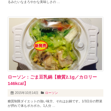
るみたいなまろやかな美味しさの ...
ローソン：ごま豆乳鍋【糖質2.1g／カロリー
146kcal】
2015年10月14日
ローソン
糖質制限ダイエットの強い味方、それはお鍋です。1/3日分の野菜
が摂れて体もポカポカ。1人分 ...