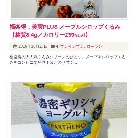
福楽得：美実PLUS メープルシロップくるみ
【糖質8.4g／カロリー239kcal】
2015年10月27日
セブンイレブン
,
ローソン
福楽得の大人気くるみシリーズのひとつ、メープルシロップくる
みをコンビニで発見！ほんのり甘く ...