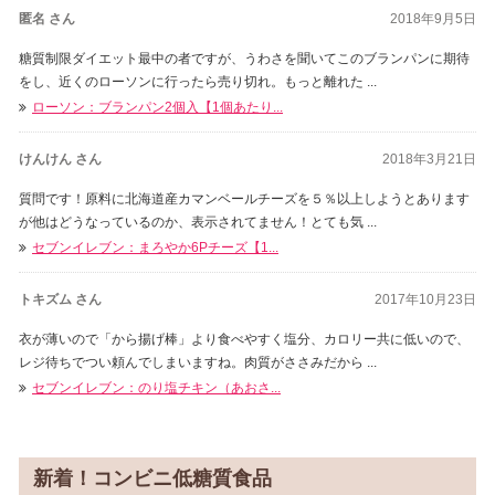
匿名 さん
2018年9月5日
糖質制限ダイエット最中の者ですが、うわさを聞いてこのブランパンに期待
をし、近くのローソンに行ったら売り切れ。もっと離れた ...
ローソン：ブランパン2個入【1個あたり...
けんけん さん
2018年3月21日
質問です！原料に北海道産カマンベールチーズを５％以上しようとあります
が他はどうなっているのか、表示されてません！とても気 ...
セブンイレブン：まろやか6Pチーズ【1...
トキズム さん
2017年10月23日
衣が薄いので「から揚げ棒」より食べやすく塩分、カロリー共に低いので、
レジ待ちでつい頼んでしまいますね。肉質がささみだから ...
セブンイレブン：のり塩チキン（あおさ...
新着！コンビニ低糖質食品