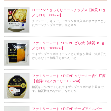
ローソン：さっくりコーンチップス【糖質9.1g
／カロリー80kcal】
チアシード、キヌア、アマランサス入りのサクサクとし
たコーンチップスです。塩とオリ ...
ファミリーマート：RIZAP どら焼【糖質18.1g
／カロリー188kcal】
ライザップコラボスイーツにどら焼きが登場！洋菓子だ
けじゃなくて和菓子も食べたいと ...
ファミリーマート：RIZAP クリーミー杏仁豆腐
【糖質8.8g／カロリー159kcal】
糖質を38%カットしたライザップコラボの杏仁豆腐で
す。糖質控えめなのに、なめらか ...
ファミリーマート：RIZAP チーズアイスバー