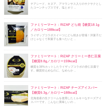
チアシード、キヌア、アマランサス入りのサクサクとし
たコーンチップスです。塩とオリ ...
ファミリーマート：RIZAP どら焼【糖質18.1g
／カロリー188kcal】
ライザップコラボスイーツにどら焼きが登場！洋菓子だ
けじゃなくて和菓子も食べたいと ...
ファミリーマート：RIZAP クリーミー杏仁豆腐
【糖質8.8g／カロリー159kcal】
糖質を38%カットしたライザップコラボの杏仁豆腐で
す。糖質控えめなのに、なめらか ...
ファミリーマート：RIZAP チーズアイスバー
【糖質6.3g／カロリー188kcal】
北海道産の生クリームを使用したミルキーなチーズアイ
スバーです。こんなに美味しいの ...