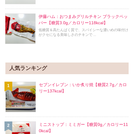
伊藤ハム：おつまみグリルチキン ブラックペッ
パー【糖質3.0g／カロリー118kcal】
低糖質＆高たんぱく質で、スパイシーな濃いめの味付け
がクセになる美味しさのチキンで ...
人気ランキング
セブンイレブン：いか炙り焼【糖質2.7g／カロ
リー137kcal】
ミニストップ：ミミガー【糖質0g／カロリー11
0kcal】