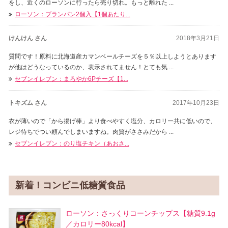
をし、近くのローソンに行ったら売り切れ。もっと離れた ...
ローソン：ブランパン2個入【1個あたり...
けんけん さん
2018年3月21日
質問です！原料に北海道産カマンベールチーズを５％以上しようとあります
が他はどうなっているのか、表示されてません！とても気 ...
セブンイレブン：まろやか6Pチーズ【1...
トキズム さん
2017年10月23日
衣が薄いので「から揚げ棒」より食べやすく塩分、カロリー共に低いので、
レジ待ちでつい頼んでしまいますね。肉質がささみだから ...
セブンイレブン：のり塩チキン（あおさ...
新着！コンビニ低糖質食品
ローソン：さっくりコーンチップス【糖質9.1g
／カロリー80kcal】