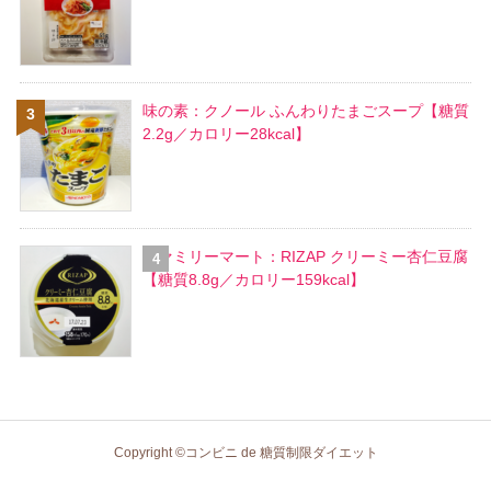
味の素：クノール ふんわりたまごスープ【糖質
2.2g／カロリー28kcal】
ファミリーマート：RIZAP クリーミー杏仁豆腐
【糖質8.8g／カロリー159kcal】