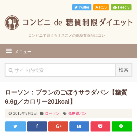
Twitter
RSS
Feedly
コンビニで買えるオススメの低糖質食品はコレ！
メニュー
ローソン：ブランのごぼうサラダパン【糖質
6.6g／カロリー201kcal】
2015年8月1日
ローソン
低糖質パン
B!