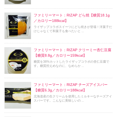
ファミリーマート：RIZAP どら焼【糖質18.1g
／カロリー188kcal】
ライザップコラボスイーツにどら焼きが登場！洋菓子だ
けじゃなくて和菓子も食べたいと ...
ファミリーマート：RIZAP クリーミー杏仁豆腐
【糖質8.8g／カロリー159kcal】
糖質を38%カットしたライザップコラボの杏仁豆腐で
す。糖質控えめなのに、なめらか ...
ファミリーマート：RIZAP チーズアイスバー
【糖質6.3g／カロリー188kcal】
北海道産の生クリームを使用したミルキーなチーズアイ
スバーです。こんなに美味しいの ...