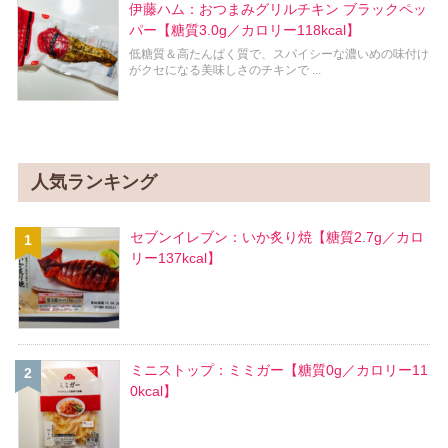
伊藤ハム：おつまみグリルチキン ブラックペッ
パー【糖質3.0g／カロリー118kcal】
低糖質＆高たんぱく質で、スパイシーな濃いめの味付け
がクセになる美味しさのチキンで ...
人気ランキング
セブンイレブン：いか炙り焼【糖質2.7g／カロ
リー137kcal】
ミニストップ：ミミガー【糖質0g／カロリー11
0kcal】