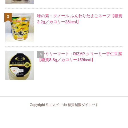
味の素：クノール ふんわりたまごスープ【糖質
2.2g／カロリー28kcal】
ファミリーマート：RIZAP クリーミー杏仁豆腐
【糖質8.8g／カロリー159kcal】