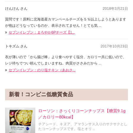
けんけん さん
2018年3月21日
質問です！原料に北海道産カマンベールチーズを５％以上しようとあります
が他はどうなっているのか、表示されてません！とても気 ...
セブンイレブン：まろやか6Pチーズ【1...
トキズム さん
2017年10月23日
衣が薄いので「から揚げ棒」より食べやすく塩分、カロリー共に低いので、
レジ待ちでつい頼んでしまいますね。肉質がささみだから ...
セブンイレブン：のり塩チキン（あおさ...
新着！コンビニ低糖質食品
ローソン：さっくりコーンチップス【糖質9.1g
／カロリー80kcal】
チアシード、キヌア、アマランサス入りのサクサクとし
たコーンチップスです。塩とオリ ...