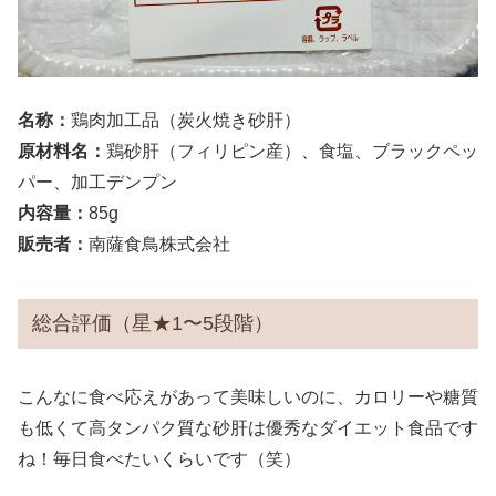
名称：
鶏肉加工品（炭火焼き砂肝）
原材料名：
鶏砂肝（フィリピン産）、食塩、ブラックペッ
パー、加工デンプン
内容量：
85g
販売者：
南薩食鳥株式会社
総合評価（星★1〜5段階）
こんなに食べ応えがあって美味しいのに、カロリーや糖質
も低くて高タンパク質な砂肝は優秀なダイエット食品です
ね！毎日食べたいくらいです（笑）