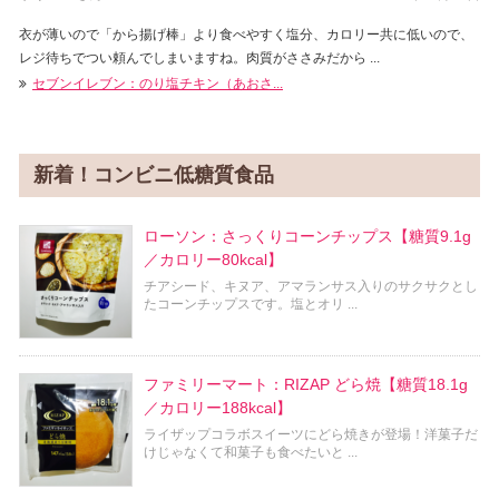
衣が薄いので「から揚げ棒」より食べやすく塩分、カロリー共に低いので、
レジ待ちでつい頼んでしまいますね。肉質がささみだから ...
セブンイレブン：のり塩チキン（あおさ...
新着！コンビニ低糖質食品
ローソン：さっくりコーンチップス【糖質9.1g
／カロリー80kcal】
チアシード、キヌア、アマランサス入りのサクサクとし
たコーンチップスです。塩とオリ ...
ファミリーマート：RIZAP どら焼【糖質18.1g
／カロリー188kcal】
ライザップコラボスイーツにどら焼きが登場！洋菓子だ
けじゃなくて和菓子も食べたいと ...