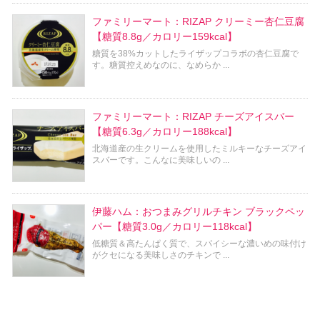
ファミリーマート：RIZAP クリーミー杏仁豆腐
【糖質8.8g／カロリー159kcal】
糖質を38%カットしたライザップコラボの杏仁豆腐で
す。糖質控えめなのに、なめらか ...
ファミリーマート：RIZAP チーズアイスバー
【糖質6.3g／カロリー188kcal】
北海道産の生クリームを使用したミルキーなチーズアイ
スバーです。こんなに美味しいの ...
伊藤ハム：おつまみグリルチキン ブラックペッ
パー【糖質3.0g／カロリー118kcal】
低糖質＆高たんぱく質で、スパイシーな濃いめの味付け
がクセになる美味しさのチキンで ...