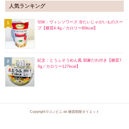
人気ランキング
SSK：ヴィシソワーズ 冷たいじゃがいものスー
プ【糖質4.4g／カロリー80kcal】
紀文：とうふそうめん風 胡麻だれ付き【糖質7.
3g／カロリー127kcal】