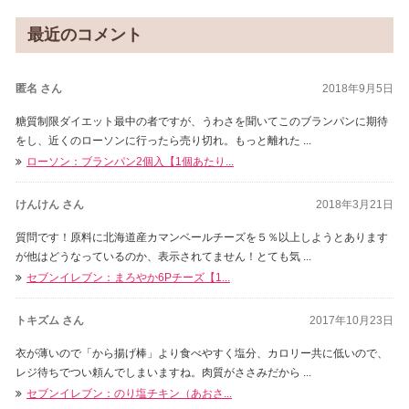
最近のコメント
匿名 さん
2018年9月5日
糖質制限ダイエット最中の者ですが、うわさを聞いてこのブランパンに期待
をし、近くのローソンに行ったら売り切れ。もっと離れた ...
ローソン：ブランパン2個入【1個あたり...
けんけん さん
2018年3月21日
質問です！原料に北海道産カマンベールチーズを５％以上しようとあります
が他はどうなっているのか、表示されてません！とても気 ...
セブンイレブン：まろやか6Pチーズ【1...
トキズム さん
2017年10月23日
衣が薄いので「から揚げ棒」より食べやすく塩分、カロリー共に低いので、
レジ待ちでつい頼んでしまいますね。肉質がささみだから ...
セブンイレブン：のり塩チキン（あおさ...