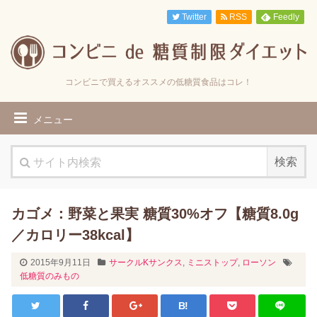
Twitter
RSS
Feedly
コンビニで買えるオススメの低糖質食品はコレ！
メニュー
カゴメ：野菜と果実 糖質30%オフ【糖質8.0g
／カロリー38kcal】
2015年9月11日
サークルKサンクス
,
ミニストップ
,
ローソン
低糖質のみもの
B!