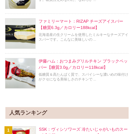
ファミリーマート：RIZAP チーズアイスバー
【糖質6.3g／カロリー188kcal】
北海道産の生クリームを使用したミルキーなチーズアイ
スバーです。こんなに美味しいの ...
伊藤ハム：おつまみグリルチキン ブラックペッ
パー【糖質3.0g／カロリー118kcal】
低糖質＆高たんぱく質で、スパイシーな濃いめの味付け
がクセになる美味しさのチキンで ...
人気ランキング
SSK：ヴィシソワーズ 冷たいじゃがいものスー