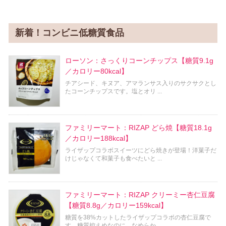
新着！コンビニ低糖質食品
ローソン：さっくりコーンチップス【糖質9.1g
／カロリー80kcal】
チアシード、キヌア、アマランサス入りのサクサクとし
たコーンチップスです。塩とオリ ...
ファミリーマート：RIZAP どら焼【糖質18.1g
／カロリー188kcal】
ライザップコラボスイーツにどら焼きが登場！洋菓子だ
けじゃなくて和菓子も食べたいと ...
ファミリーマート：RIZAP クリーミー杏仁豆腐
【糖質8.8g／カロリー159kcal】
糖質を38%カットしたライザップコラボの杏仁豆腐で
す。糖質控えめなのに、なめらか ...