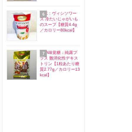
SSK：ヴィシソワー
ズ 冷たいじゃがいも
のスープ【糖質4.4g
／カロリー80kcal】
UHA味覚糖：純露プ
ラス 難消化性デキス
トリン【1粒あたり糖
質2.77g／カロリー13
kcal】