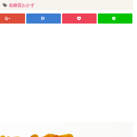
低糖質おかず
B!