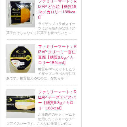
ファミリーマート：R
IZAP どら焼【糖質18.
1g／カロリー188kca
l】
ライザップコラボスイー
ツにどら焼きが登場！洋
菓子だけじゃなくて和菓子も食べたいと ...
ファミリーマート：R
IZAP クリーミー杏仁
豆腐【糖質8.8g／カ
ロリー159kcal】
糖質を38%カットしたラ
イザップコラボの杏仁豆
腐です。糖質控えめなのに、なめらか ...
ファミリーマート：R
IZAP チーズアイスバ
ー【糖質6.3g／カロ
リー188kcal】
北海道産の生クリームを
使用したミルキーなチー
ズアイスバーです。こんなに美味しいの ...