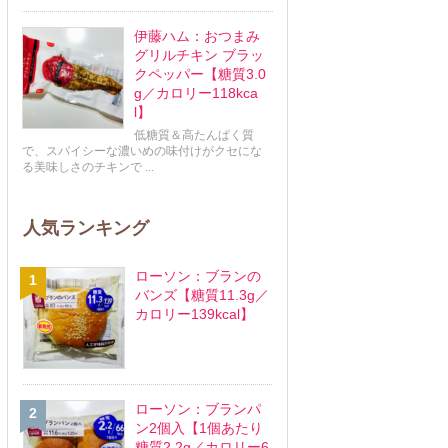
伊藤ハム：おつまみ
グリルチキン ブラッ
クペッパー【糖質3.0
g／カロリー118kca
l】
低糖質＆高たんぱく質
で、スパイシーな濃いめの味付けがクセにな
る美味しさのチキンで ...
人気ランキング
ローソン：ブランの
バンズ【糖質11.3g／
カロリー139kcal】
ローソン：ブランパ
ン2個入【1個あたり
糖質2.2g／カロリー6