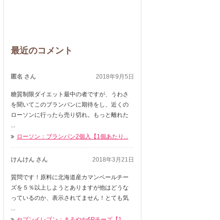
最近のコメント
匿名 さん
2018年9月5日
糖質制限ダイエット最中の者ですが、うわさ
を聞いてこのブランパンに期待をし、近くの
ローソンに行ったら売り切れ。もっと離れた
...
ローソン：ブランパン2個入【1個あたり...
けんけん さん
2018年3月21日
質問です！原料に北海道産カマンベールチー
ズを５％以上しようとありますが他はどうな
っているのか、表示されてません！とても気
...
セブンイレブン：まろやか6Pチーズ【1...