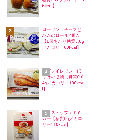
6kcal】
ローソン：チーズと
ハムのロール2個入
【1個あたり糖質8.8g
／カロリー69kcal】
セブンイレブン：ほ
っけの塩焼【糖質0.0
4g／カロリー100kca
l】
ミニストップ：ミミ
ガー【糖質0g／カロ
リー110kcal】