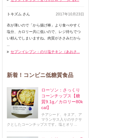
トキズム さん
2017年10月23日
衣が薄いので「から揚げ棒」より食べやすく
塩分、カロリー共に低いので、レジ待ちでつ
い頼んでしまいますね。肉質がささみだから
...
セブンイレブン：のり塩チキン（あおさ...
新着！コンビニ低糖質食品
ローソン：さっくり
コーンチップス【糖
質9.1g／カロリー80k
cal】
チアシード、キヌア、ア
マランサス入りのサクサ
クとしたコーンチップスです。塩とオリ ...