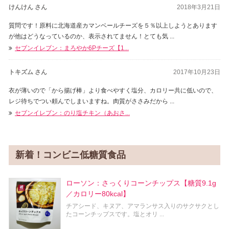
けんけん さん
2018年3月21日
質問です！原料に北海道産カマンベールチーズを５％以上しようとあります
が他はどうなっているのか、表示されてません！とても気 ...
セブンイレブン：まろやか6Pチーズ【1...
トキズム さん
2017年10月23日
衣が薄いので「から揚げ棒」より食べやすく塩分、カロリー共に低いので、
レジ待ちでつい頼んでしまいますね。肉質がささみだから ...
セブンイレブン：のり塩チキン（あおさ...
新着！コンビニ低糖質食品
ローソン：さっくりコーンチップス【糖質9.1g
／カロリー80kcal】
チアシード、キヌア、アマランサス入りのサクサクとし
たコーンチップスです。塩とオリ ...