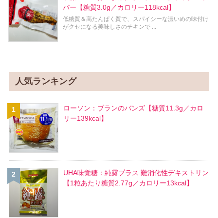
パー【糖質3.0g／カロリー118kcal】
低糖質＆高たんぱく質で、スパイシーな濃いめの味付け
がクセになる美味しさのチキンで ...
人気ランキング
ローソン：ブランのバンズ【糖質11.3g／カロ
リー139kcal】
UHA味覚糖：純露プラス 難消化性デキストリン
【1粒あたり糖質2.77g／カロリー13kcal】