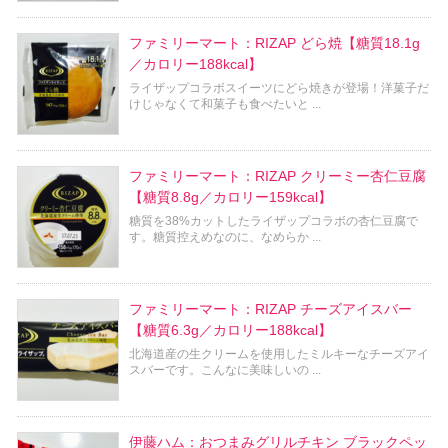
ファミリーマート：RIZAP どら焼【糖質18.1g
／カロリー188kcal】
ライザップコラボスイーツにどら焼きが登場！洋菓子だ
けじゃなくて和菓子も食べたいと ...
ファミリーマート：RIZAP クリーミー杏仁豆腐
【糖質8.8g／カロリー159kcal】
糖質を38%カットしたライザップコラボの杏仁豆腐で
す。糖質控えめなのに、なめらか ...
ファミリーマート：RIZAP チーズアイスバー
【糖質6.3g／カロリー188kcal】
北海道産の生クリームを使用したミルキーなチーズアイ
スバーです。こんなに美味しいの ...
伊藤ハム：おつまみグリルチキン ブラックペッ