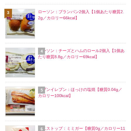
ローソン：ブランパン2個入【1個あたり糖質2.
2g／カロリー66kcal】
ローソン：チーズとハムのロール2個入【1個あ
たり糖質8.8g／カロリー69kcal】
セブンイレブン：ほっけの塩焼【糖質0.04g／
カロリー100kcal】
ミニストップ：ミミガー【糖質0g／カロリー11