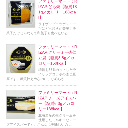
ファミリーマート：R
IZAP どら焼【糖質18.
1g／カロリー188kca
l】
ライザップコラボスイー
ツにどら焼きが登場！洋
菓子だけじゃなくて和菓子も食べたいと ...
ファミリーマート：R
IZAP クリーミー杏仁
豆腐【糖質8.8g／カ
ロリー159kcal】
糖質を38%カットしたラ
イザップコラボの杏仁豆
腐です。糖質控えめなのに、なめらか ...
ファミリーマート：R
IZAP チーズアイスバ
ー【糖質6.3g／カロ
リー188kcal】
北海道産の生クリームを
使用したミルキーなチー
ズアイスバーです。こんなに美味しいの ...