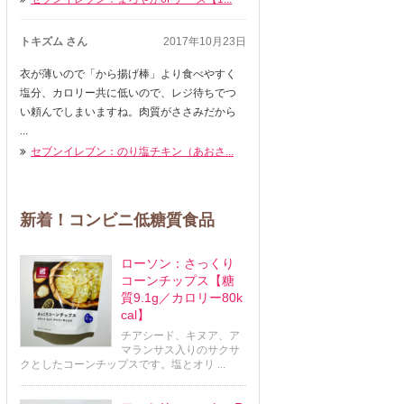
トキズム さん
2017年10月23日
衣が薄いので「から揚げ棒」より食べやすく
塩分、カロリー共に低いので、レジ待ちでつ
い頼んでしまいますね。肉質がささみだから
...
セブンイレブン：のり塩チキン（あおさ...
新着！コンビニ低糖質食品
ローソン：さっくり
コーンチップス【糖
質9.1g／カロリー80k
cal】
チアシード、キヌア、ア
マランサス入りのサクサ
クとしたコーンチップスです。塩とオリ ...