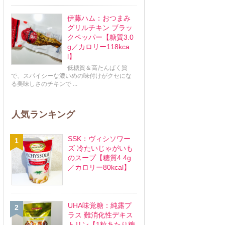
伊藤ハム：おつまみ
グリルチキン ブラッ
クペッパー【糖質3.0
g／カロリー118kca
l】
低糖質＆高たんぱく質
で、スパイシーな濃いめの味付けがクセにな
る美味しさのチキンで ...
人気ランキング
SSK：ヴィシソワー
ズ 冷たいじゃがいも
のスープ【糖質4.4g
／カロリー80kcal】
UHA味覚糖：純露プ
ラス 難消化性デキス
トリン【1粒あたり糖