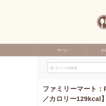
ホーム
お
ファミリーマート：RI
／カロリー129kcal