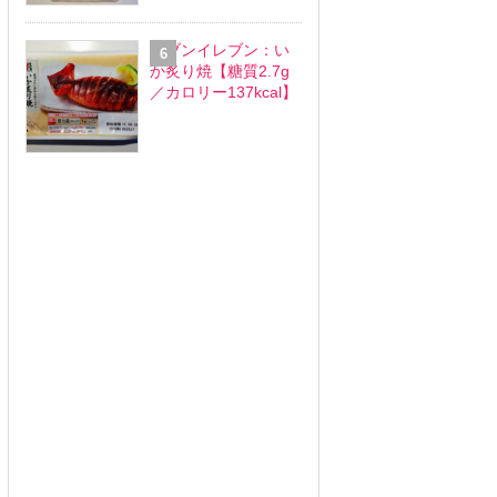
セブンイレブン：い
か炙り焼【糖質2.7g
／カロリー137kcal】