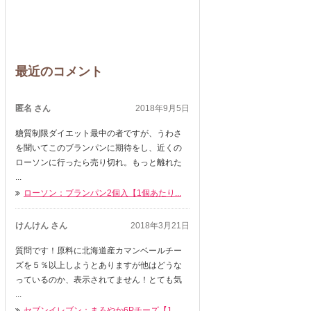
最近のコメント
匿名 さん
2018年9月5日
糖質制限ダイエット最中の者ですが、うわさ
を聞いてこのブランパンに期待をし、近くの
ローソンに行ったら売り切れ。もっと離れた
...
ローソン：ブランパン2個入【1個あたり...
けんけん さん
2018年3月21日
質問です！原料に北海道産カマンベールチー
ズを５％以上しようとありますが他はどうな
っているのか、表示されてません！とても気
...
セブンイレブン：まろやか6Pチーズ【1...