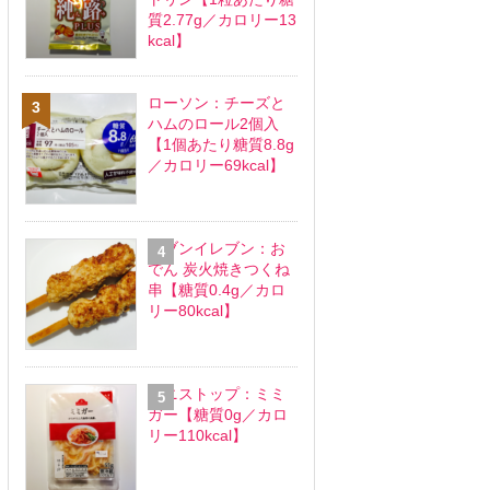
質2.77g／カロリー13
kcal】
ローソン：チーズと
ハムのロール2個入
【1個あたり糖質8.8g
／カロリー69kcal】
セブンイレブン：お
でん 炭火焼きつくね
串【糖質0.4g／カロ
リー80kcal】
ミニストップ：ミミ
ガー【糖質0g／カロ
リー110kcal】