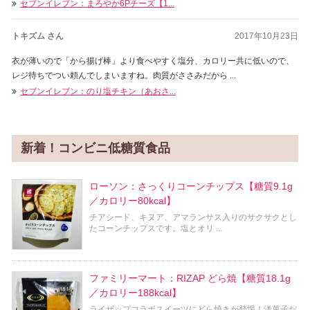
セブンイレブン：まろやか6Pチーズ【1...
トキズム さん
2017年10月23日
衣が薄いので「から揚げ棒」より食べやすく塩分、カロリー共に低いので、
レジ待ちでつい頼んでしまいますね。肉質がささみだから ...
セブンイレブン：のり塩チキン（あおさ...
新着！コンビニ低糖質食品
ローソン：さっくりコーンチップス【糖質9.1g
／カロリー80kcal】
チアシード、キヌア、アマランサス入りのサクサクとし
たコーンチップスです。塩とオリ ...
ファミリーマート：RIZAP どら焼【糖質18.1g
／カロリー188kcal】
ライザップコラボスイーツにどら焼きが登場！洋菓子だ