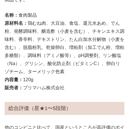
名称：
食肉製品
原材料名：
鶏むね肉、大豆油、食塩、還元水あめ、でん
粉、発酵調味料、醸造酢（小麦を含む）、チキンエキス調
味料、香辛料、デキストリン、たん白加水分解物（小麦を
含む）、脱脂粉乳、乾燥卵白、増粘剤（加工でん粉、増粘
多糖類）、調味料（アミノ酸等）、pH調整剤、リン酸塩
（Na）、グリシン、酸化防止剤（ビタミンC）、卵白リ
ゾチーム、ターメリック色素
内容量：
120g
販売者：
プリマハム株式会社
総合評価（星★1〜5段階）
他のコンビニと比べて、国産というところが高評価のポイ