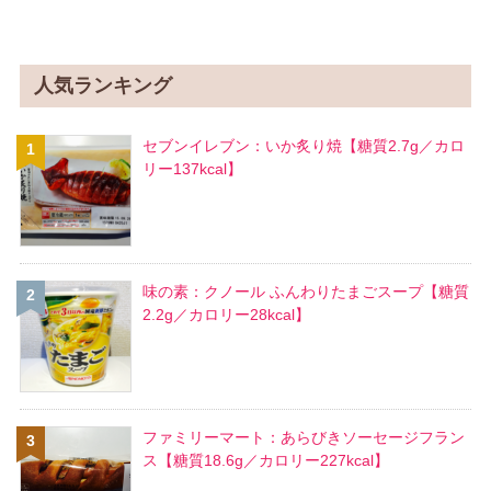
人気ランキング
セブンイレブン：いか炙り焼【糖質2.7g／カロ
リー137kcal】
味の素：クノール ふんわりたまごスープ【糖質
2.2g／カロリー28kcal】
ファミリーマート：あらびきソーセージフラン
ス【糖質18.6g／カロリー227kcal】