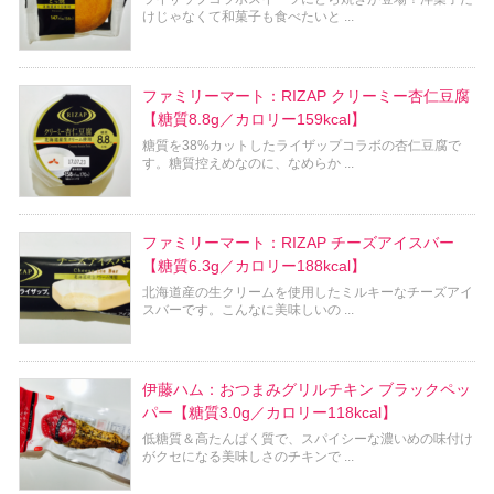
けじゃなくて和菓子も食べたいと ...
ファミリーマート：RIZAP クリーミー杏仁豆腐
【糖質8.8g／カロリー159kcal】
糖質を38%カットしたライザップコラボの杏仁豆腐で
す。糖質控えめなのに、なめらか ...
ファミリーマート：RIZAP チーズアイスバー
【糖質6.3g／カロリー188kcal】
北海道産の生クリームを使用したミルキーなチーズアイ
スバーです。こんなに美味しいの ...
伊藤ハム：おつまみグリルチキン ブラックペッ
パー【糖質3.0g／カロリー118kcal】
低糖質＆高たんぱく質で、スパイシーな濃いめの味付け
がクセになる美味しさのチキンで ...