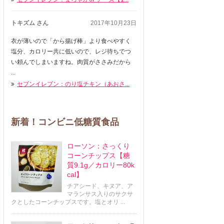
トキズム さん
2017年10月23日
衣が薄いので「から揚げ棒」より食べやすく
塩分、カロリー共に低いので、レジ待ちでつ
い頼んでしまいますね。肉質がささみだから
...
セブンイレブン：のり塩チキン（あおさ...
新着！コンビニ低糖質食品
ローソン：さっくり
コーンチップス【糖
質9.1g／カロリー80k
cal】
チアシード、キヌア、ア
マランサス入りのサクサ
クとしたコーンチップスです。塩とオリ ...