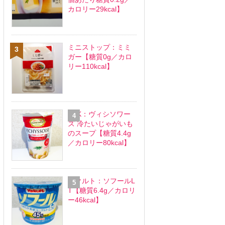
カロリー29kcal】
ミニストップ：ミミ
ガー【糖質0g／カロ
リー110kcal】
SSK：ヴィシソワー
ズ 冷たいじゃがいも
のスープ【糖質4.4g
／カロリー80kcal】
ヤクルト：ソフールL
T【糖質6.4g／カロリ
ー46kcal】