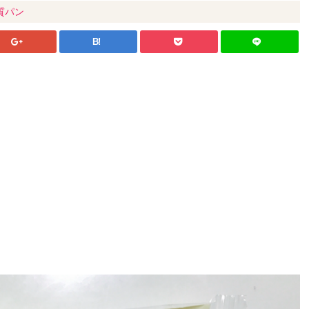
質パン
B!