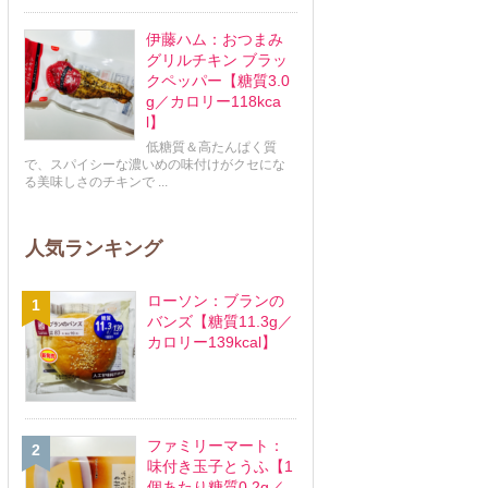
伊藤ハム：おつまみ
グリルチキン ブラッ
クペッパー【糖質3.0
g／カロリー118kca
l】
低糖質＆高たんぱく質
で、スパイシーな濃いめの味付けがクセにな
る美味しさのチキンで ...
人気ランキング
ローソン：ブランの
バンズ【糖質11.3g／
カロリー139kcal】
ファミリーマート：
味付き玉子とうふ【1
個あたり糖質0.2g／