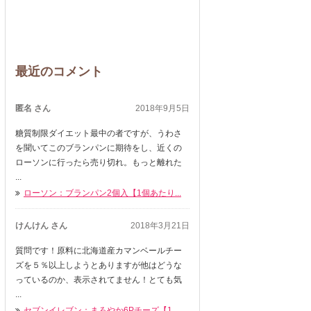
最近のコメント
匿名 さん
2018年9月5日
糖質制限ダイエット最中の者ですが、うわさ
を聞いてこのブランパンに期待をし、近くの
ローソンに行ったら売り切れ。もっと離れた
...
ローソン：ブランパン2個入【1個あたり...
けんけん さん
2018年3月21日
質問です！原料に北海道産カマンベールチー
ズを５％以上しようとありますが他はどうな
っているのか、表示されてません！とても気
...
セブンイレブン：まろやか6Pチーズ【1...