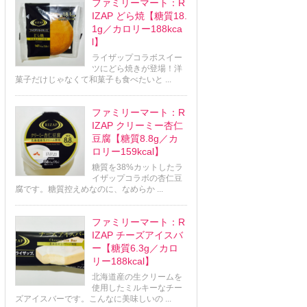
ファミリーマート：R
IZAP どら焼【糖質18.
1g／カロリー188kca
l】
ライザップコラボスイー
ツにどら焼きが登場！洋
菓子だけじゃなくて和菓子も食べたいと ...
ファミリーマート：R
IZAP クリーミー杏仁
豆腐【糖質8.8g／カ
ロリー159kcal】
糖質を38%カットしたラ
イザップコラボの杏仁豆
腐です。糖質控えめなのに、なめらか ...
ファミリーマート：R
IZAP チーズアイスバ
ー【糖質6.3g／カロ
リー188kcal】
北海道産の生クリームを
使用したミルキーなチー
ズアイスバーです。こんなに美味しいの ...